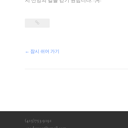
지 신앙의 길을 걷기 원합니다. -河-
←
잠시 쉬어 가기
Post
navigation
(415)753-9191