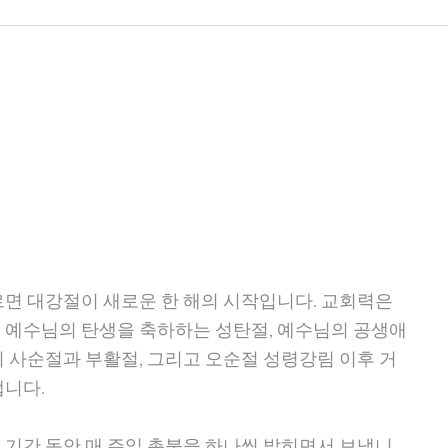
R 담임목사
LORDS DAY 생명샘
EPISTLE 목회서신
COLUMN 신앙칼럼
르면 대강절이 새로운 한 해의 시작입니다. 교회력은
 예수님의 탄생을 축하하는 성탄절, 예수님의 공생애
 사순절과 부활절, 그리고 오순절 성령강림 이후 거
냅니다.
 기간 동안 매 주일 촛불을 하나씩 밝히면서 보냅니