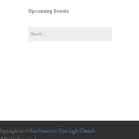
Upcoming Events
Search
for:
opyright 2016
San Francisco True Light Church