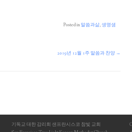
Posted in
말씀과삶
,
생명샘
2019년 12월 1주 말씀과 찬양
→
기독교 대한 감리회 샌프란시스코 참빛 교회
C