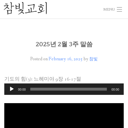
Skip
MENU
to
content
HOME
WELCOME 교회소개
2025년 2월 3주 말씀
SERMON 말씀과삶
Posted on
February 16, 2025
by
참빛
NEWS 게시판
기도의 힘(3): 느헤미야 9장 16-17절
PHOTO 사진으로본참빛
Audio
00:00
00:00
Player