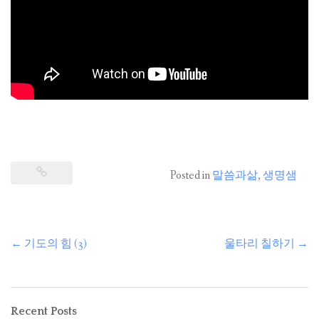
Posted in
말씀과삶
,
생명샘
←
기도의 힘 (3)
울타리 칠하기
→
Post
navigation
Recent Posts